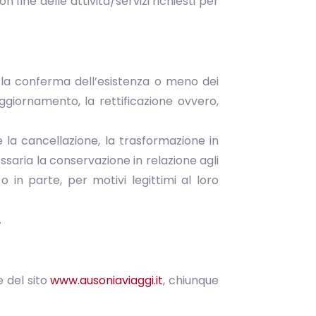
uon fine delle attività/servizi richiesti per
re la conferma dell’esistenza o meno dei
ggiornamento, la rettificazione ovvero,
ne la cancellazione, la trasformazione in
essaria la conservazione in relazione agli
o in parte, per motivi legittimi al loro
.
e del sito
www.ausoniaviaggi.it
, chiunque