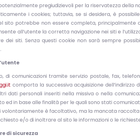
otenzialmente pregiudizievoli per la riservatezza della na
amente i cookies; tuttavia, se si desidera, è possibi
 del sito potrebbe non essere completa, principalmente 
sente all’utente la corretta navigazione nei siti e l’utilizz
e dei siti. Senza questi cookie non sarà sempre possibil
.
l’utente
io, di comunicazioni tramite servizio postale, fax, telefon
gi.it
comporta la successiva acquisizione dell’indirizzo 
ltri dati personali inseriti nella missiva o nella comunic
 ed in base alle finalità per le quali sono stati comunicati
iti volontariamente è facoltativo, ma la mancata raccolta 
richiesto e/o di inoltrare al sito le informazioni o le richiest
re di sicurezza