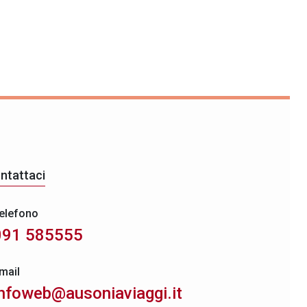
ntattaci
elefono
091 585555
mail
infoweb@ausoniaviaggi.it