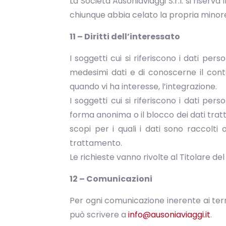
La Società Ausoniaviaggi S.r.l. si riserva i
chiunque abbia celato la propria minor
11 – Diritti dell’interessato
I soggetti cui si riferiscono i dati pe
medesimi dati e di conoscerne il conte
quando vi ha interesse, l’integrazione.
I soggetti cui si riferiscono i dati per
forma anonima o il blocco dei dati tratta
scopi per i quali i dati sono raccolti 
trattamento.
Le richieste vanno rivolte al Titolare de
12 – Comunicazioni
Per ogni comunicazione inerente ai term
può scrivere a
info@ausoniaviaggi.it
.