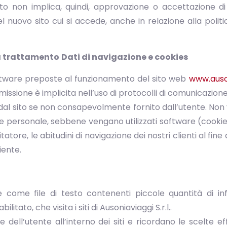
sito non implica, quindi, approvazione o accettazione d
del nuovo sito cui si accede, anche in relazione alla poli
ità trattamento
Dati di navigazione e cookies
oftware preposte al funzionamento del sito web
www.auson
smissione è implicita nell’uso di protocolli di comunicazione
al sito se non consapevolmente fornito dall’utente. Non vi
ere personale, sebbene vengano utilizzati software (cook
tatore, le abitudini di navigazione dei nostri clienti al fine
iente.
re come file di testo contenenti piccole quantità di i
litato, che visita i siti di Ausoniaviaggi S.r.l..
ne dell’utente all’interno dei siti e ricordano le scelte e