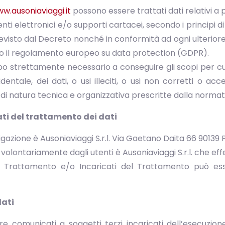
w.ausoniaviaggi.it
possono essere trattati dati relativi a p
ti elettronici e/o supporti cartacei, secondo i principi di 
evisto dal Decreto nonché in conformità ad ogni ulteriore
o il regolamento europeo su data protection (GDPR).
mpo strettamente necessario a conseguire gli scopi per cui 
dentale, dei dati, o usi illeciti, o usi non corretti o ac
di natura tecnica e organizzativa prescritte dalla normat
ati del trattamento dei dati
igazione è Ausoniaviaggi S.r.l. Via Gaetano Daita 66 90139
 volontariamente dagli utenti è Ausoniaviaggi S.r.l. che eff
el Trattamento e/o Incaricati del Trattamento può esse
dati
re comunicati a soggetti terzi incaricati dell’esecuzion