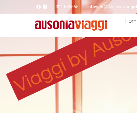
091 585555
infoweb@ausoniaviaggi.i
Hom