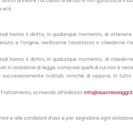
l diritto di inibire l’accesso ai servizi e non garantisce il b
e età.
rsonali hanno il diritto, in qualunque momento, di ottene
nuto e l’origine, verificarne l’esattezza o chiederne l’a
sonali hanno il diritto, in qualunque momento, di chieder
ti in violazione di legge, compresi quelli di cui non è nec
o successivamente trattati, nonché di opporsi, in tutto 
l Trattamento, scrivendo all’indirizzo:
info@ausoniaviaggi.it
ini e alle condizioni d’uso e per segnalare ogni violazion