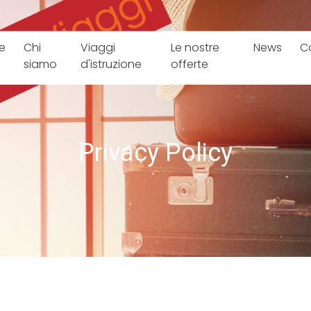
t
e
Chi
Viaggi
Le nostre
News
C
siamo
d'istruzione
offerte
Privacy Policy