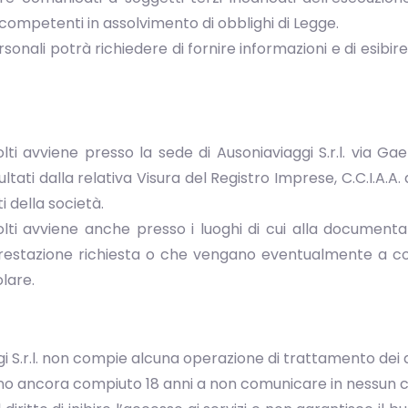
 competenti in assolvimento di obblighi di Legge.
rsonali potrà richiedere di fornire informazioni e di esib
olti avviene presso la sede di Ausoniaviaggi S.r.l. via 
ultati dalla relativa Visura del Registro Imprese, C.C.I.A.A.
 della società.
olti avviene anche presso i luoghi di cui alla documentaz
a prestazione richiesta o che vengano eventualmente a co
olare.
 S.r.l. non compie alcuna operazione di trattamento dei da
ano ancora compiuto 18 anni a non comunicare in nessun ca